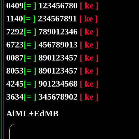
0409
[= ]
123456780
[ ke ]
1140
[= ]
234567891
[ ke ]
7292
[= ]
789012346
[ ke ]
6723
[= ]
456789013
[ ke ]
0087
[= ]
890123457
[ ke ]
8053
[= ]
890123457
[ ke ]
4245
[= ]
901234568
[ ke ]
3634
[= ]
345678902
[ ke ]
AiML+EdMB