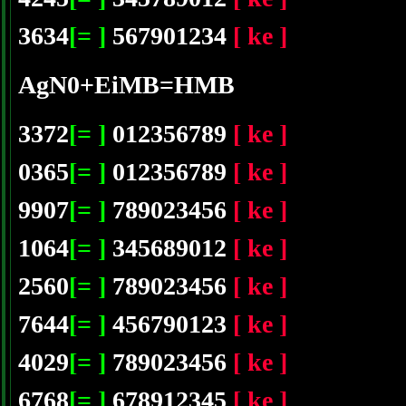
3634
[= ]
567901234
[ ke ]
AgN0+EiMB=HMB
3372
[= ]
012356789
[ ke ]
0365
[= ]
012356789
[ ke ]
9907
[= ]
789023456
[ ke ]
1064
[= ]
345689012
[ ke ]
2560
[= ]
789023456
[ ke ]
7644
[= ]
456790123
[ ke ]
4029
[= ]
789023456
[ ke ]
6768
[= ]
678912345
[ ke ]