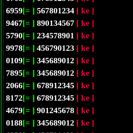
6959
[= ]
567801234
[ ke ]
9467
[= ]
890134567
[ ke ]
5790
[= ]
234578901
[ ke ]
9978
[= ]
456790123
[ ke ]
0109
[= ]
345689012
[ ke ]
7895
[= ]
345689012
[ ke ]
2066
[= ]
678912345
[ ke ]
8172
[= ]
678912345
[ ke ]
4679
[= ]
901245678
[ ke ]
0188
[= ]
345689012
[ ke ]