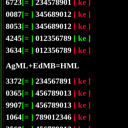
6723
[= ]
234578901
[ ke ]
0087
[= ]
345689012
[ ke ]
8053
[= ]
345689012
[ ke ]
4245
[= ]
012356789
[ ke ]
3634
[= ]
012356789
[ ke ]
AgML+EdMB=HML
3372
[= ]
234567891
[ ke ]
0365
[= ]
456789013
[ ke ]
9907
[= ]
456789013
[ ke ]
1064
[= ]
789012346
[ ke ]